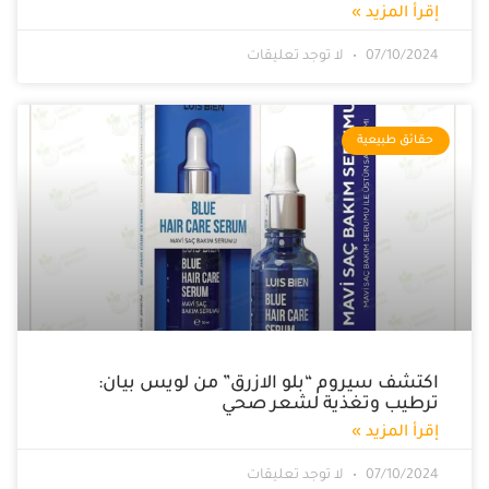
إقرأ المزيد »
07/10/2024
لا توجد تعليقات
حقائق طبيعية
اكتشف سيروم “بلو الازرق” من لويس بيان:
ترطيب وتغذية لشعر صحي
إقرأ المزيد »
07/10/2024
لا توجد تعليقات