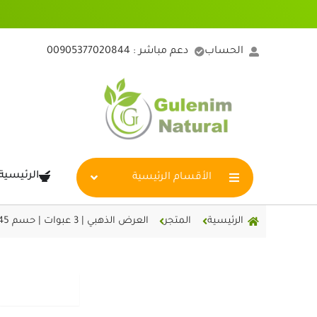
خطي
لى
لمحتوى
الحساب
دعم مباشر : 00905377020844
الرئيسية
الأقسام الرئيسية
الرئيسية
المتجر
العرض الذهبي | 3 عبوات | حسم 45%
عرض