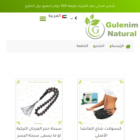
خطي
شحن مجاني بعد الشراء بقيمة 300 دولار لجميع دول الخليج
لى
لمحتوى
English
العربية
€
الرئيسية
المتجر
3قطعة
عرض
كبسولات شاي الماتشا
سبحة حجر المرجان التركية
الأصلي
او ما يسمى سبحة اليسر