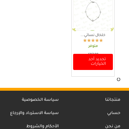
ل
ع
د
ي
د
م
ن
خلخال نسائي...
ا
ل
متوفر
أ
€
27,00
ش
تحديد أحد
ه
ك
الخيارات
ن
ا
ا
ل
ك
ا
ا
ل
ل
م
ع
خ
د
ت
منتجاتنا
سياسة الخصوصية
ي
ل
د
ف
حسابي
سياسة الاسترداد والإرجاع
م
ة
ن
ل
ا
ه
من نحن
الأحكام والشروط