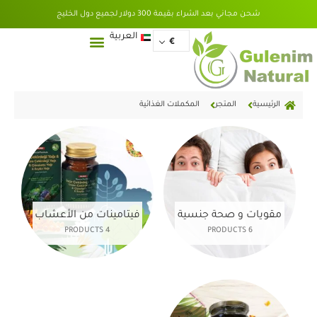
خطي
شحن مجاني بعد الشراء بقيمة 300 دولار لجميع دول الخليج
لى
لمحتوى
English
العربية
€
الرئيسية
المتجر
المكملات الغذائية
مقويات و صحة جنسية
فيتامينات من الأعشاب
4 PRODUCTS
6 PRODUCTS