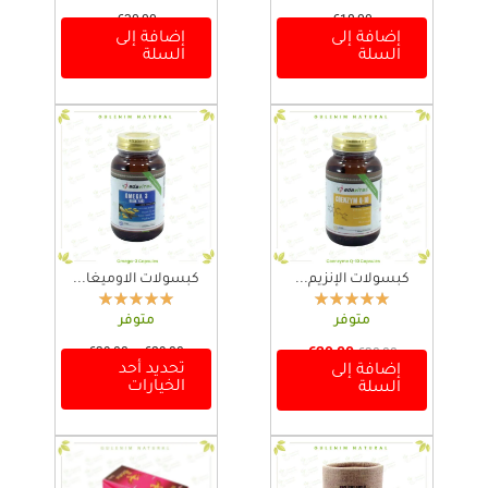
€
30,00
€
18,00
إضافة إلى
إضافة إلى
السلة
السلة
كبسولات الإنزيم...
كبسولات الاوميغا...
متوفر
متوفر
ا
29,00
€
ا
ن
€
39,00
–
€
29,00
€
30,00
تحديد أحد
إضافة إلى
ل
ل
ط
ه
الخيارات
السلة
س
س
ا
ن
ع
ع
ق
ا
ر
ر
ا
ك
ا
ا
ل
ا
ل
ل
س
ل