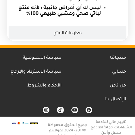
ليس له أي أعراض جانبية : لأنه منتج
نباتي صحي وعشبي طبيعي 100
%
معلومات المنتج
منتجاتنا
سياسة الخصوصية
حسابي
سياسة الاسترداد والإرجاع
من نحن
الأحكام والشروط
الإتصال بنا
I
T
Y
F
n
i
o
a
s
k
u
c
t
t
t
e
تقييم عالي للخدمة
a
o
u
b
جميع الحقوق محفوظة
الشهادات حماية ssl دفع
g
k
b
o
©2017- 2024 لغولانيم
r
e
o
سهل وآمن