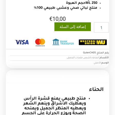
250 MLحجم العبوة
منتج نباتي صحي وعشبي طبيعي 100%
€
10,00
كمية
إضافة إلى السلة
الحناء
رقم المنتج
GulenCH05
الأقسام
,
العناية بالشعر
منتجات التجميل
الوسم
الأصلي
الوصف
الحناء
منتج طبيعي يمنع قشرة الرأس
ويعطيك الاشراق وينعم الشعر
ويعطيه المنظر الجميل ويمنحه
الصحة ويوزع الحرارة على الجسم