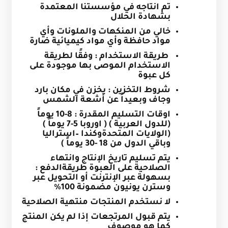
تم انتاجه في مؤسستنا المعتمدة
بشهادة الحلال
خالي من المنكهات والملونات وأي
مواد حافظة وأي مواد كيميائية ضارة
طريقة الاستخدام : وفقًا لطريقة
الاستخدام الموصى بها موجودة على
كل عبوة
شروط التخزين : يخزن في مكان بارد
وجاف وبعيداً عن أشعة الشمس
اوقات التسليم المقدرة
:
8-10 يوماً
(للدول العربية ) ( اوروبا 5-7 يوماً )
(الولايات المتحدةوكندا –استراليا
وباقي الدول من 18 -30 يوماً )
يتم تسليم تاريخ الإنتاج وانتهاء
الصلاحية على العبوة
طريقةالدفع :
بسهولة عبر الإنترنت أو التحويل عبر
وسترن يونيون مضمونة 100%
لا نستخدم المنتجات منتهية الصلاحية
يتم قبول المرتجعات إذا لم يكن المنتج
كما هو موصوف