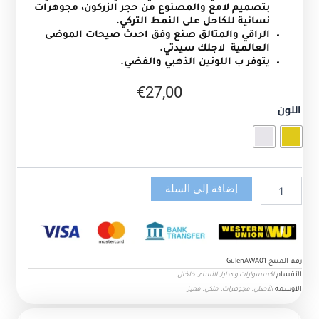
بتصميم لامع والمصنوع من حجر الزركون، مجوهرات
نسائية للكاحل على النمط التركي.
الراقي والمتالق صنع وفق احدث صيحات الموضى
العالمية لاجلك سيدتي.
يتوفر ب اللونين الذهبي والفضي.
€
27,00
كمية
اللون
خلخال
نسائي
من
الفولاذ
مطلي
إضافة إلى السلة
ب
الفضة
عيار
925
رقم المنتج
GulenAWA01
الأقسام
,
,
اكسسوارات وهدايا
النساء
خلخال
الآوسمة
,
,
,
الأصلي
مجوهرات
ملكي
مميز