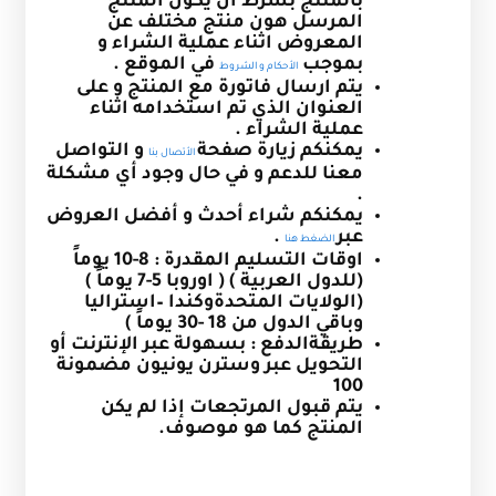
بالمنتج بشرط ان يكون المنتج
المرسل هون منتج مختلف عن
المعروض اثناء عملية الشراء و
بموجب
في الموقع .
الأحكام و الشروط
يتم ارسال فاتورة مع المنتج و على
العنوان الذي تم استخدامه اثناء
عملية الشراء .
يمكنكم زيارة صفحة
و التواصل
الأتصال بنا
معنا للدعم و في حال وجود أي مشكلة
.
يمكنكم شراء أحدث و أفضل العروض
عبر
.
الضغط هنا
اوقات التسليم المقدرة : 8-10 يوماً
(للدول العربية ) ( اوروبا 5-7 يوماً )
(الولايات المتحدةوكندا –استراليا
وباقي الدول من 18 -30 يوماً )
طريقةالدفع : بسهولة عبر الإنترنت أو
التحويل عبر وسترن يونيون مضمونة
100
يتم قبول المرتجعات إذا لم يكن
المنتج كما هو موصوف.