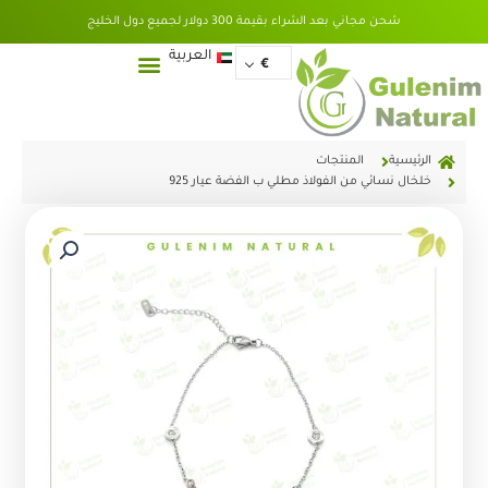
خطي
شحن مجاني بعد الشراء بقيمة 300 دولار لجميع دول الخليج
لى
لمحتوى
English
العربية
€
الرئيسية
المنتجات
خلخال نسائي من الفولاذ مطلي ب الفضة عيار 925