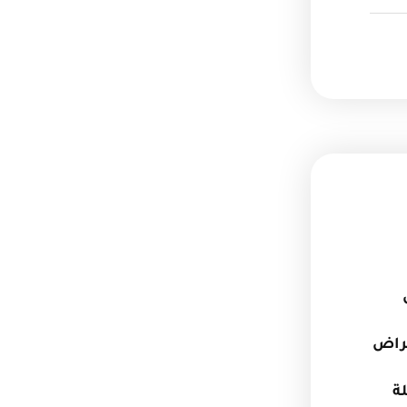
عراض
ة