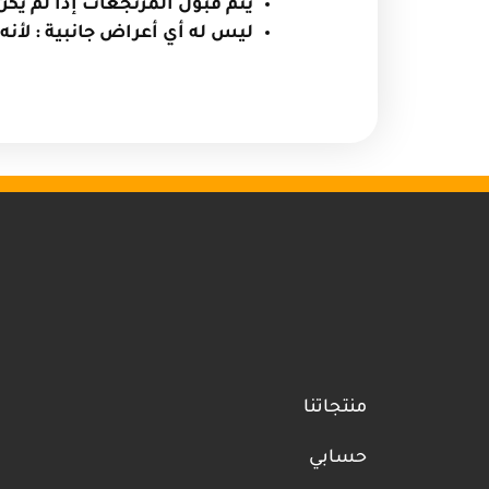
يتم قبول المرتجعات إذا لم يك
ليس له أي أعراض جانبية : لأنه
منتجاتنا
حسابي