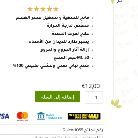
فاتح للشهية و تسهيل عسر الهضم
مخفّض لدرجة الحرارة
علاج لقرحة المعدة
يعتبر طارد للديدان من الأمعاء
إزالة آثار الجروح والحروق
50 MLحجم المنتج
منتج نباتي صحي وعشبي طبيعي 100%
€
12,00
كمية
إضافة إلى السلة
زيت
نبتة
سان
جون
رقم المنتج
GulenHO55