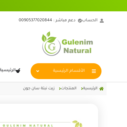
خطي
لى
لمحتوى
الحساب
دعم مباشر : 00905377020844
الرئيسية
الأقسام الرئيسية
الرئيسية
المنتجات
زيت نبتة سان جون