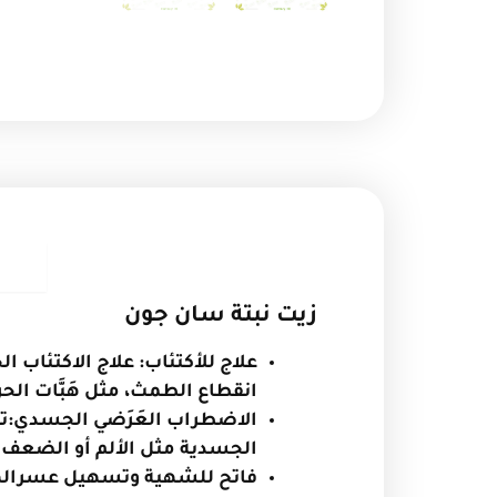
ا
زيت نبتة سان جون
علاج للأكتئاب: علاج الاكتئاب 
انقطاع الطمث، مثل هَبَّات الحر
الاضطراب العَرَضي الجسدي:تف
الجسدية مثل الألم أو الضعف
فاتح للشهية وتسهيل عسر
ال