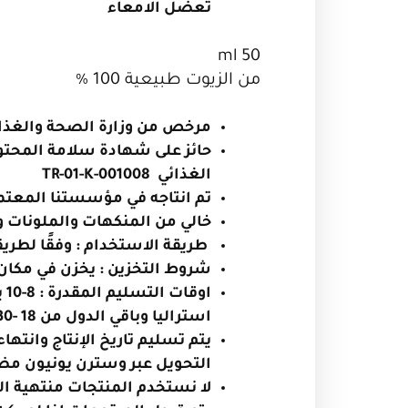
تعضل الامعاء
50 ml
من الزيوت طبيعية 100 %
مرخص من وزارة الصحة والغذاء
حائز على شهادة سلامة المحتوى
الغذائي
TR-01-K-001008
تم انتاجه في مؤسستنا المعتم
خالي من المنكهات والملونات و
طريقة الاستخدام : وفقًا لطري
شروط التخزين : يخزن في مكان
اوقات التسليم المقدرة
:
استراليا وباقي الدول من 18 -30 يوماً )
يتم تسليم تاريخ الإنتاج وانتها
التحويل عبر وسترن يونيون مضمون
لا نستخدم المنتجات منتهية ال