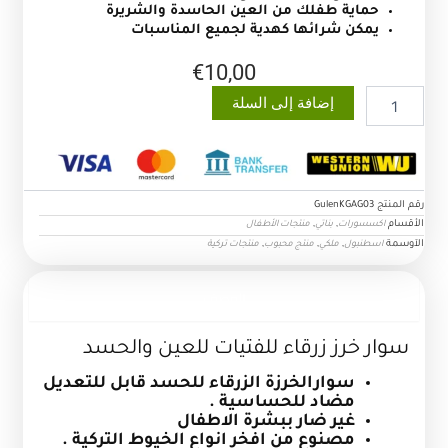
حماية طفلك من العين الحاسدة والشريرة
يمكن شرائها كهدية لجميع المناسبات
€
10,00
كمية
إضافة إلى السلة
سوار
خرز
زرقاء
للفتيات
للعين
رقم المنتج
GulenKGAG03
والحسد
الأقسام
,
,
اكسسورات
بناتي
منتجات الأطفال
الآوسمة
,
,
,
اسطنبول
ملكي
منتج محبوب
منتجات تركية
الوصف
سوار خرز زرقاء للفتيات للعين والحسد
سوارالخرزة الزرقاء للحسد قابل للتعديل
مضاد للحساسية .
غير ضار ببشرة الاطفال
مصنوع من افخر انواع الخيوط التركية .