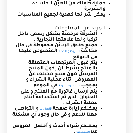
حماية طفلك من العين الحاسدة
والشريرة
يمكن شرائها كهدية لجميع المناسبات
المزيد من المعلومات:
الشركة مرخصة بشكل رسمي داخل
تركيا و لها علامتها التجارية .
جميع حقوق الزبائن محفوظة في حال
مخالفة
المنصوص عليها
الشروط و الأحكام
في الموقع .
يتم قبول المرتجعات المتعلقة
بالمنتج بشرط ان يكون المنتج
المرسل هون منتج مختلف عن
المعروض اثناء عملية الشراء و
بموجب
في الموقع .
الأحكام و الشروط
يتم ارسال فاتورة مع المنتج و على
العنوان الذي تم استخدامه اثناء
عملية الشراء .
يمكنكم زيارة صفحة
و التواصل
الأتصال بنا
معنا للدعم و في حال وجود أي مشكلة
.
يمكنكم شراء أحدث و أفضل العروض
عبر
.
الضغط هنا