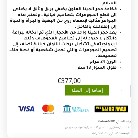
السلام.
فخامة حجر المينا الملون يضفي بريق وتألق لا يضاهى
إلى قطع المجوهرات بتصاميم خيالية ، وتعتبر هذه
الجواهر مثالية لإضفاء روح من البهجة والجرأة والحياة
إلى إطلالتك بالكامل.
يعد حجر المينا واحد من الأحجار الذي تم ادخاله ببراعة
وابتكار لا حدود له إلى تصاميم المجوهرات وذلك
لإزدواجيته في تشكيل درجات الألوان خيالية تضاف إلى
تصميم المجوهرات والتي تحمل شخصية أو قصة خلف
تصميمها.
الوزن 24 غرام
طول السوار 18 سم
€
377,00
كمية
إضافة إلى السلة
سوار
من
الفضة
الإسترليني
عيار
رقم المنتج
GulenAMB01
925
الأقسام
,
,
أساور وسلاسل
اكسسوارات وهدايا
الرجال
للرجال
الآوسمة
,
الأصلي
منتجات تركية