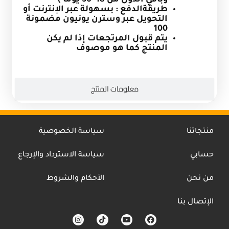
طريقةالدفع : بسهولة عبر الإنترنت أو
التحويل عبر وسترن يونيون مضمونة
100
يتم قبول المرتجعات إذا لم يكن
المنتج كما هو موصوف
معلومات المنتج
منتجاتنا
سياسة الخصوصية
حسابي
سياسة الاسترداد والإرجاع
من نحن
الأحكام والشروط
الإتصال بنا
I
T
Y
F
n
i
o
a