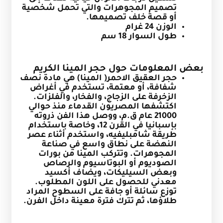
تصميم المجوهرات والتي تحمل شخصية
أو قصة خلف تصميمها.
الوزن 24 غرام
طول السوار 18 سم
بعض المعلومات حول حجر المينا الكريم
حجر العقيق الاحمر( المينا) هي مادة نصف
شفافة، أو معتمة، تستخدم في أغراض
الزخرفة على الزجاج، والفخار، والفلزات.
اكتشفها المصريون القدماء منذ حوالي
21000 عام ق.م، ووصل هذا الفن ذروته
بإسبانيا في القرن 12، وخاصة باستخدام
طريقة شامبليفيه، واستخدم أثناء عصر
النهضة على نطاق واسع في صناعة
المجوهرات. وتتركب المينا من بورات
الصوديوم أو البوتاسيوم والرصاص
وبعض السيليكات، ويضاف أكسيد
معدني للحصول على اللون المطلوب.
توزع سائلة أو جافة على السطوح المراد
طلاؤها، ثم تترك فترة معينة داخل الفرن.