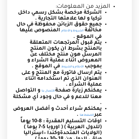
المزيد من المعلومات:
الشركة مرخصة بشكل رسمي داخل
تركيا و لها علامتها التجارية .
جميع حقوق الزبائن محفوظة في حال
مخالفة
المنصوص عليها
الشروط و الأحكام
في الموقع .
يتم قبول المرتجعات المتعلقة
بالمنتج بشرط ان يكون المنتج
المرسل هون منتج مختلف عن
المعروض اثناء عملية الشراء و
بموجب
في الموقع .
الأحكام و الشروط
يتم ارسال فاتورة مع المنتج و على
العنوان الذي تم استخدامه اثناء
عملية الشراء .
يمكنكم زيارة صفحة
و التواصل
الأتصال بنا
معنا للدعم و في حال وجود أي مشكلة
.
يمكنكم شراء أحدث و أفضل العروض
عبر
.
الضغط هنا
اوقات التسليم المقدرة : 8-10 يوماً
(للدول العربية ) ( اوروبا 5-7 يوماً )
(الولايات المتحدةوكندا –استراليا
وباقي الدول من 18 -30 يوماً )