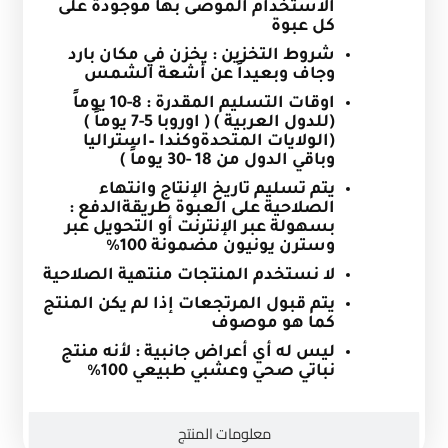
الاستخدام الموصى بها موجودة على
كل عبوة
شروط التخزين : يخزن في مكان بارد
وجاف وبعيداً عن أشعة الشمس
اوقات التسليم المقدرة
:
8-10 يوماً
(للدول العربية ) ( اوروبا 5-7 يوماً )
(الولايات المتحدةوكندا –استراليا
وباقي الدول من 18 -30 يوماً )
يتم تسليم تاريخ الإنتاج وانتهاء
الصلاحية على العبوة
طريقةالدفع :
بسهولة عبر الإنترنت أو التحويل عبر
وسترن يونيون مضمونة 100%
لا نستخدم المنتجات منتهية الصلاحية
يتم قبول المرتجعات إذا لم يكن المنتج
كما هو موصوف
ليس له أي أعراض جانبية : لأنه منتج
نباتي صحي وعشبي طبيعي 100
%
معلومات المنتج