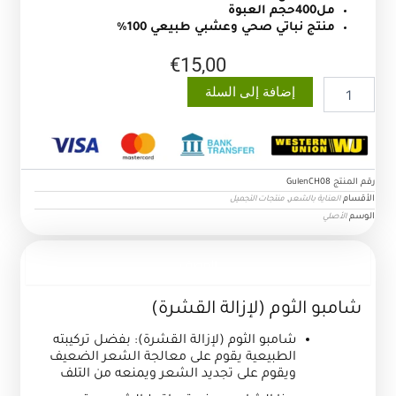
مل400حجم العبوة
منتج نباتي صحي وعشبي طبيعي 100%
€
15,00
كمية
إضافة إلى السلة
شامبو
الثوم
لازالة
القشرة
رقم المنتج
GulenCH08
الأقسام
,
العناية بالشعر
منتجات التجميل
الوسم
الأصلي
الوصف
شامبو الثوم (لإزالة القشرة)
شامبو الثوم (لإزالة القشرة): بفضل تركيبته
الطبيعية يقوم على معالجة الشعر الضعيف
ويقوم على تجديد الشعر ويمنعه من التلف