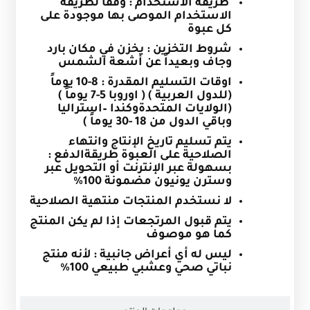
طريقة الاستخدام : وفقًا لطريقة
الاستخدام الموصى بها موجودة على
كل عبوة
شروط التخزين : يخزن في مكان بارد
وجاف وبعيداً عن أشعة الشمس
اوقات التسليم المقدرة
:
8-10 يوماً
(للدول العربية ) ( اوروبا 5-7 يوماً )
(الولايات المتحدةوكندا –استراليا
وباقي الدول من 18 -30 يوماً )
يتم تسليم تاريخ الإنتاج وانتهاء
الصلاحية على العبوة
طريقةالدفع :
بسهولة عبر الإنترنت أو التحويل عبر
وسترن يونيون مضمونة 100%
لا نستخدم المنتجات منتهية الصلاحية
يتم قبول المرتجعات إذا لم يكن المنتج
كما هو موصوف
ليس له أي أعراض جانبية : لأنه منتج
نباتي صحي وعشبي طبيعي 100
%