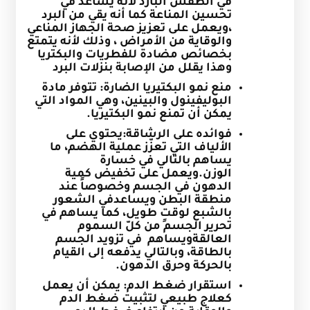
في الطقس البارد لأنه يساعد في
تحسين المناعة كما أنه يقي من البرد
،ويعمل على تعزيز صحة الجهاز المناعي
والوقاية من الأمراض ، وذلك لأنه يتمتع
بخصائص مضادة للفطريات والبكتريا
وهذا يقلل من الإصابة بنزلات البرد
منع نمو البكتيريا الضارة: تتوفر مادة
البوليفينول والبينين، وهي المواد التي
يمكن أن تمنع نمو البكتيريا.
فوائده على الرشاقة:يحتوي على
الألياف التي تعزّز عملية الهضم، ما
يساهم بالتالي في خسارة
الوزن.ويعمل على تخفيض كمية
الدهون في الجسم وخصوصاً عند
منطقة البطن ويساعدفي الشعور
بالشبع لوقتٍ طويل، كما يساهم في
تحرير الجسم من كلّ السموم
العالقةويساهم في تزويد الجسم
بالطاقة، وبالتالي يدفعه إلى القيام
بالحركة وحرق الدهون.
استقرار ضغط الدم: يمكن أن يعمل
كعلاج طبيعي لتثبيت ضغط الدم