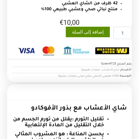
42 ظرف من الشاي العشبي
منتج نباتي صحي وعشبي طبيعي 100%
€
10,00
كمية
إضافة إلى السلة
شاي
الاعشاب
مع
الافوكادو
رقم المنتج
GulenHT23
الأقسام
,
شاي الأعشاب
منتجات طبيعية
الآوسمة
,
,
,
100% طبيعي
الأصلي
منتج صحي
منتجات عشبية
الوصف
شاي الأعشاب مع بذور الأفوكادو
تقليل التورم :يقلل من تورم الجسم من
خلال التقليل من المادة الإلتهابية
يحسن المناعة : هو المشروب المثالي