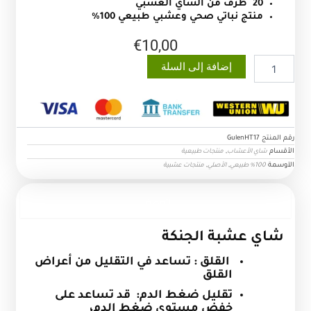
20 ظرف من الشاي العشبي
منتج نباتي صحي وعشبي طبيعي 100%
€
10,00
كمية
إضافة إلى السلة
شاي
عشبة
الجنكة
رقم المنتج
GulenHT17
الأقسام
,
شاي الأعشاب
منتجات طبيعية
الآوسمة
,
,
100% طبيعي
الأصلي
منتجات عشبية
الوصف
شاي عشبة الجنكة
القلق : تساعد في التقليل من أعراض
القلق
تقليل ضغط الدم: قد تساعد على
خفض مستوى ضغط الدم،