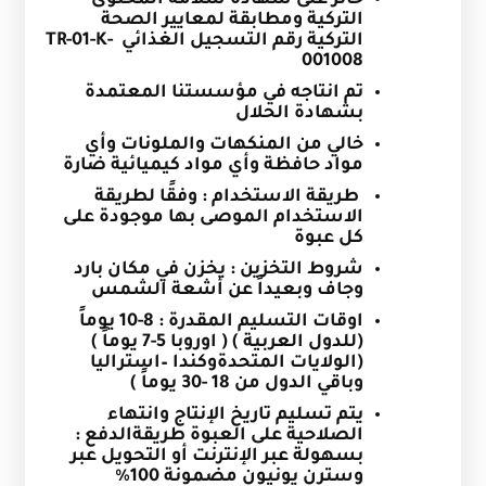
التركية ومطابقة لمعايير الصحة
التركية رقم التسجيل الغذائي
TR-01-K-
001008
تم انتاجه في مؤسستنا المعتمدة
بشهادة الحلال
خالي من المنكهات والملونات وأي
مواد حافظة وأي مواد كيميائية ضارة
طريقة الاستخدام : وفقًا لطريقة
الاستخدام الموصى بها موجودة على
كل عبوة
شروط التخزين : يخزن في مكان بارد
وجاف وبعيداً عن أشعة الشمس
اوقات التسليم المقدرة
:
8-10 يوماً
(للدول العربية ) ( اوروبا 5-7 يوماً )
(الولايات المتحدةوكندا –استراليا
وباقي الدول من 18 -30 يوماً )
يتم تسليم تاريخ الإنتاج وانتهاء
الصلاحية على العبوة
طريقةالدفع :
بسهولة عبر الإنترنت أو التحويل عبر
وسترن يونيون مضمونة 100%