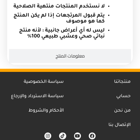
لا نستخدم المنتجات منتهية الصلاحية
يتم قبول المرتجعات إذا لم يكن المنتج
كما هو موصوف
ليس له أي أعراض جانبية : لأنه منتج
نباتي صحي وعشبي طبيعي 100
%
معلومات المنتج
منتجاتنا
سياسة الخصوصية
حسابي
سياسة الاسترداد والإرجاع
من نحن
الأحكام والشروط
الإتصال بنا
I
T
Y
F
n
i
o
a