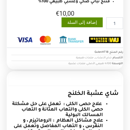
منتج نباتي صحي وعشبي طبيعي 100%
€
10,00
كمية
إضافة إلى السلة
شاي
عشبة
الخلنج
رقم المنتج
GulenHT18
الأقسام
,
شاي الأعشاب
منتجات طبيعية
الآوسمة
,
,
100% طبيعي
الأصلي
منتجات عشبية
الوصف
شاي عشبة الخلنج
علاج حصى الكلى : تعمل على حل مشكلة
حصى الكلى والتهاب المثانة و التهاب
المسالك البولية
علاج مشاكل العظام : الروماتيزم ، و
النقرس ، و التهاب المفاصل وتعمل على