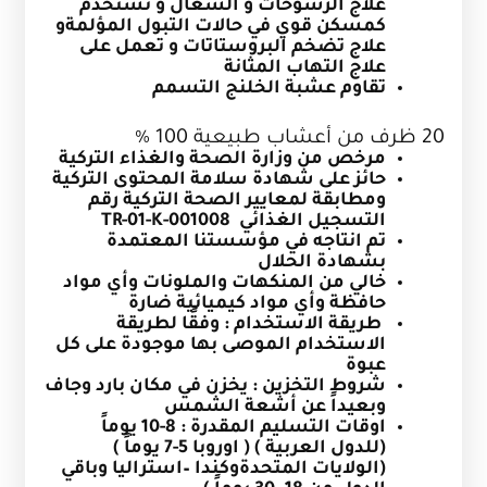
علاج الرشوحات و السعال و تستخدم
كمسكن قوي في حالات التبول المؤلمةو
علاج تضخم البروستاتات و تعمل على
علاج التهاب المثانة
تقاوم عشبة الخلنج التسمم
20 ظرف من أعشاب طبيعية 100 %
مرخص من وزارة الصحة والغذاء التركية
حائز على شهادة سلامة المحتوى التركية
ومطابقة لمعايير الصحة التركية رقم
التسجيل الغذائي
TR-01-K-001008
تم انتاجه في مؤسستنا المعتمدة
بشهادة الحلال
خالي من المنكهات والملونات وأي مواد
حافظة وأي مواد كيميائية ضارة
طريقة الاستخدام : وفقًا لطريقة
الاستخدام الموصى بها موجودة على كل
عبوة
شروط التخزين : يخزن في مكان بارد وجاف
وبعيداً عن أشعة الشمس
اوقات التسليم المقدرة
:
8-10 يوماً
(للدول العربية ) ( اوروبا 5-7 يوماً )
(الولايات المتحدةوكندا –استراليا وباقي