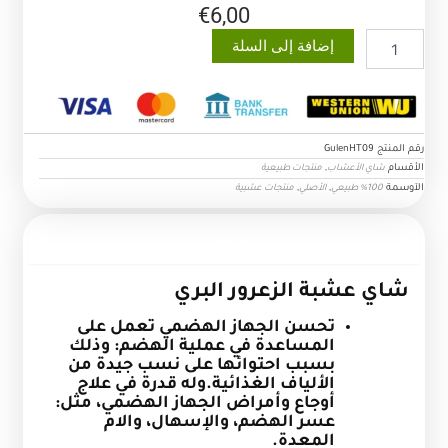
€
6,00
كمية
إضافة إلى السلة
شاي
عشبة
الزعرور
البري
رقم المنتج
GulenHT09
الأقسام
,
شاي الأعشاب
منتجات طبيعية
الآوسمة
,
,
100% طبيعي
الأصلي
منتجات عشبية
الوصف
شاي عشبة الزعرور البري
تحسن الجهاز الهضمي تعمل على
المساعدة في عملية الهضم: وذلك
بسبب احتوائها على نسب جيدة من
الألياف الغذائية.وله قدرة في علاج
أوجاع وأمراض الجهاز الهضمي، مثل:
عسر الهضم، والإسهال، والام
المعدة.