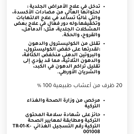
تدخل في علاج الأمراض الجلدية :
لحتوائها العالي من مضادات الأكسدة،
والتي غالبًا تساعد في علاج الالتهابات
وتخفيفها،وله دور فعال في علاج بعض
المشكلات الجلدية، مثل: الدمامل،
والقروح، والحكة.
تقلل من الكوليسترول والدهون
:لقدرتها على خفض الكوليسترول،
والبروتين الدهني منخفض الكثافة،
والدهون الثلاثية، مما قد يؤدي إلى
تقليل تراكم الدهون في الكبد،
والشريان الأورطي.
20 ظرف من أعشاب طبيعية 100 %
مرخص من وزارة الصحة والغذاء
التركية
حائز على شهادة سلامة المحتوى
التركية ومطابقة لمعايير الصحة
التركية رقم التسجيل الغذائي
TR-01-K-
001008