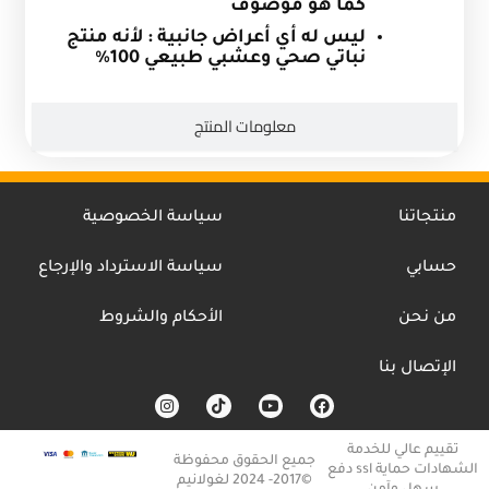
كما هو موصوف
ليس له أي أعراض جانبية : لأنه منتج
نباتي صحي وعشبي طبيعي 100
%
معلومات المنتج
منتجاتنا
سياسة الخصوصية
حسابي
سياسة الاسترداد والإرجاع
من نحن
الأحكام والشروط
الإتصال بنا
I
T
Y
F
n
i
o
a
s
k
u
c
t
t
t
e
تقييم عالي للخدمة
a
o
u
b
جميع الحقوق محفوظة
الشهادات حماية ssl دفع
g
k
b
o
©2017- 2024 لغولانيم