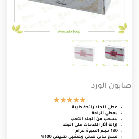
صابون الورد
عطي للجلد رائحة طيبة
يعطي الراحة
يسحب من الجلد التعب
إزالة آثار الكدمات على
الجلد
130 حجم العبوة غرام
منتج نباتي صحي وعشبي طبيعي 100%