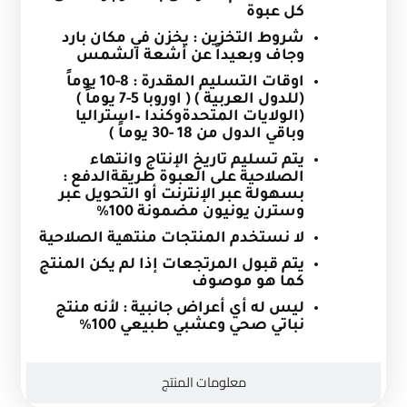
كل عبوة
شروط التخزين : يخزن في مكان بارد
وجاف وبعيداً عن أشعة الشمس
اوقات التسليم المقدرة
:
8-10 يوماً
(للدول العربية ) ( اوروبا 5-7 يوماً )
(الولايات المتحدةوكندا –استراليا
وباقي الدول من 18 -30 يوماً )
يتم تسليم تاريخ الإنتاج وانتهاء
الصلاحية على العبوة
طريقةالدفع :
بسهولة عبر الإنترنت أو التحويل عبر
وسترن يونيون مضمونة 100%
لا نستخدم المنتجات منتهية الصلاحية
يتم قبول المرتجعات إذا لم يكن المنتج
كما هو موصوف
ليس له أي أعراض جانبية : لأنه منتج
نباتي صحي وعشبي طبيعي 100
%
معلومات المنتج