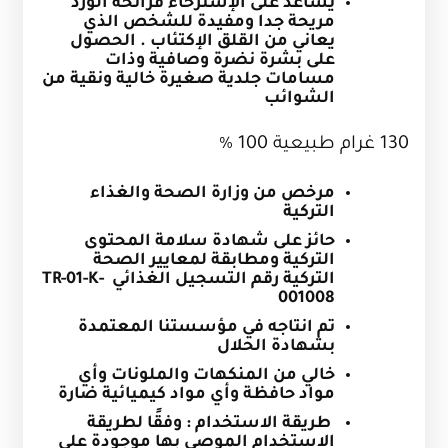
يساعد على الإسترخاء فرائحة الورد
مريحة جدا ومفيدة للشخص الذي
يعاني من القلق الإكتئاب . الحصول
على بشرة نضرة وصافية وذات
مسامات جلدية صغيرة خالية ونقية من
الشوائب
130 غرام طبيعية 100 %
مرخص من وزارة الصحة والغذاء
التركية
حائز على شهادة سلامة المحتوى
التركية ومطابقة لمعايير الصحة
التركية رقم التسجيل الغذائي
TR-01-K-
001008
تم انتاجه في مؤسستنا المعتمدة
بشهادة الحلال
خالي من المنكهات والملونات وأي
مواد حافظة وأي مواد كيميائية ضارة
طريقة الاستخدام : وفقًا لطريقة
الاستخدام الموصى بها موجودة على