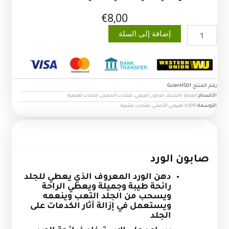
€
8,00
كمية
إضافة إلى السلة
صابون
الورد
رقم المنتج
GulenHS01
الأقسام
,
,
,
العناية بالبشرة
صابون طبيعي
منتجات التجميل
منتجات طبيعية
الآوسمة
,
,
100% طبيعي
الأصلي
منتجات عشبية
الوصف
صابون الورد
دهن الورد المعروف الذي يعطي للجلد
رائحة طيبة وجميلة ويعطي الراحة
ويسحب من الجلد التعب وينعمه
ويستعمل في إزالة آثار الكدمات على
الجلد