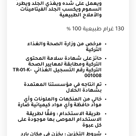
ويعمل على شده ويغذي الجلد ويطرد
السموم
ويكسب الجلد الفيتامينات
والأملاح
الطبيعية
130 غرام طبيعية 100 %
مرخص من وزارة الصحة والغذاء
التركية
حائز على شهادة سلامة المحتوى
التركية ومطابقة لمعايير الصحة
التركية رقم التسجيل الغذائي
TR-01-K-
001008
تم انتاجه في مؤسستنا المعتمدة
بشهادة الحلال
خالي من المنكهات والملونات وأي
مواد حافظة وأي مواد كيميائية ضارة
طريقة الاستخدام : وفقًا لطريقة
الاستخدام الموصى بها موجودة على
كل عبوة
شروط التخزين : يخزن في مكان بارد