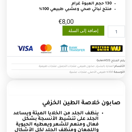
130 حجم العبوة غرام
منتج نباتي صحي وعشبي طبيعي 100%
€
8,00
كمية
إضافة إلى السلة
صابون
خلاصة
الطين
الخزفي
رقم المنتج
GulenHS13
الأقسام
,
,
,
العناية بالبشرة
صابون طبيعي
منتجات التجميل
منتجات طبيعية
الآوسمة
,
,
100% طبيعي
الأصلي
منتجات عشبية
الوصف
صابون خلاصة الطين الخزفي
ينظف الجلد من الخلايا الميتة ويساعد
الجلد على تنشيط الأنسجة
بشكل
فعال ومنعم للشعر ويعطيه الحيوية
واللمعان ومنظف الجلد
لكل الأشكال