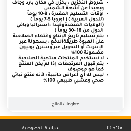
شروط التخزين : يخزن في مكان بارد وجاف
وبعيداً عن أشعة الشمس
اوقات التسليم المقدرة
:
8-10 يوماً
(للدول العربية ) ( اوروبا 5-7 يوماً )
(الولايات المتحدةوكندا –استراليا وباقي
الدول من 18 -30 يوماً )
يتم تسليم تاريخ الإنتاج وانتهاء الصلاحية
على العبوة
طريقةالدفع : بسهولة عبر
الإنترنت أو التحويل عبر وسترن يونيون
مضمونة 100%
لا نستخدم المنتجات منتهية الصلاحية
يتم قبول المرتجعات إذا لم يكن المنتج
كما هو موصوف
ليس له أي أعراض جانبية : لأنه منتج نباتي
صحي وعشبي طبيعي 100
%
معلومات المنتج
منتجاتنا
سياسة الخصوصية