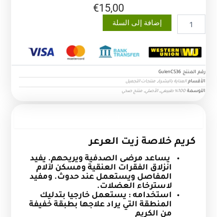
€
15,00
كمية
إضافة إلى السلة
كريم
خلاصة
زيت
العرعر
رقم المنتج
GulenCS36
الأقسام
,
العناية بالبشرة
منتجات التجميل
الآوسمة
,
,
100% طبيعي
الأصلي
منتج صحي
الوصف
كريم
خلاصة زيت العرعر
يساعد مرضى الصدفية ويريحهم. يفيد
انزلاق الفقرات العنقية ومسكن لآلام
المفاصل ويستعمل عند حدوث. ومفيد
لاسترخاء العضلات.
استخدامه : يستعمل خارجيا بتدليك
المنطقة التي يراد علاجها بطبقة خفيفة
من الكريم