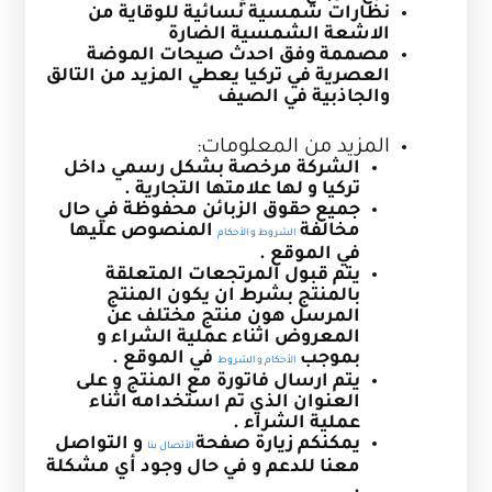
نظارات شمسية نسائية للوقاية من
الاشعة الشمسية الضارة
مصممة وفق احدث صيحات الموضة
العصرية في تركيا
يعطي المزيد من التالق
والجاذبية في الصيف
المزيد من المعلومات:
الشركة مرخصة بشكل رسمي داخل
تركيا و لها علامتها التجارية .
جميع حقوق الزبائن محفوظة في حال
مخالفة
المنصوص عليها
الشروط و الأحكام
في الموقع .
يتم قبول المرتجعات المتعلقة
بالمنتج بشرط ان يكون المنتج
المرسل هون منتج مختلف عن
المعروض اثناء عملية الشراء و
بموجب
في الموقع .
الأحكام و الشروط
يتم ارسال فاتورة مع المنتج و على
العنوان الذي تم استخدامه اثناء
عملية الشراء .
يمكنكم زيارة صفحة
و التواصل
الأتصال بنا
معنا للدعم و في حال وجود أي مشكلة
.