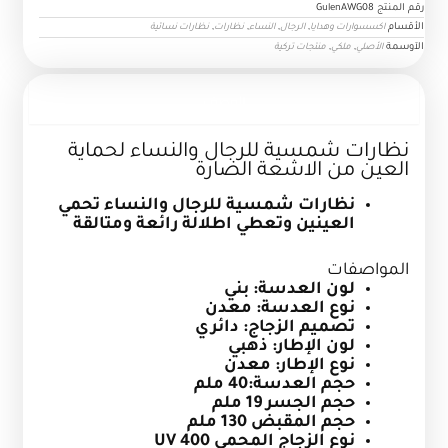
رقم المنتج
GulenAWG08
العين
الأقسام
,
,
,
,
اكسسوارات وهدايا
الرجال
النساء
نظارات
نظارات نسائية
من
الآوسمة
,
,
الأصلي
ملكي
منتجات تركية
الاشعة
الضارة
الوصف
نظارات شمسية للرجال والنساء لحماية
العين من الاشعة الضارة
نظارات شمسية للرجال والنساء تحمي
العينين وتعطي اطلالة رائعة ومتالقة
المواصفات
لون العدسة: بني
نوع العدسة: معدن
تصميم الزجاج: دائري
لون الإطار: ذهبي
نوع الإطار: معدن
حجم العدسة:40 ملم
حجم الجسر 19 ملم
حجم المقبض 130 ملم
نوع الزجاج المحمي
UV 400