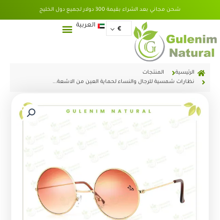
خطي
شحن مجاني بعد الشراء بقيمة 300 دولار لجميع دول الخليج
لى
لمحتوى
English
العربية
€
الرئيسية
المنتجات
نظارات شمسية للرجال والنساء لحماية العين من الاشعة...