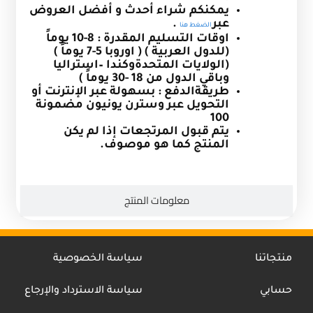
يمكنكم شراء أحدث و أفضل العروض
عبر
.
الضغط هنا
اوقات التسليم المقدرة : 8-10 يوماً
(للدول العربية ) ( اوروبا 5-7 يوماً )
(الولايات المتحدةوكندا –استراليا
وباقي الدول من 18 -30 يوماً )
طريقةالدفع : بسهولة عبر الإنترنت أو
التحويل عبر وسترن يونيون مضمونة
100
يتم قبول المرتجعات إذا لم يكن
المنتج كما هو موصوف.
معلومات المنتج
منتجاتنا
سياسة الخصوصية
حسابي
سياسة الاسترداد والإرجاع