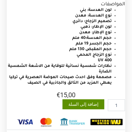
المواصفات
لون العدسة: بني
نوع العدسة: معدن
تصميم الزجاج: دائري
لون الإطار: ذهبي
نوع الإطار: معدن
حجم العدسة:40 ملم
حجم الجسر 19 ملم
حجم المقبض 130 ملم
نوع الزجاج المحمي
UV 400
نظارات شمسية نسائية للوقاية من الاشعة الشمسية
الضارة
مصممة وفق احدث صيحات الموضة العصرية في تركيا
يعطي المزيد من التالق والجاذبية في الصيف
€
15,00
كمية
إضافة إلى السلة
نظارات
شمسية
للرجال
والنساء
لحماية