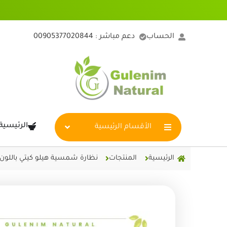
خطي
لى
لمحتوى
الحساب
دعم مباشر : 00905377020844
الرئيسية
الأقسام الرئيسية
الرئيسية
المنتجات
نظارة شمسية هيلو كيتي باللون