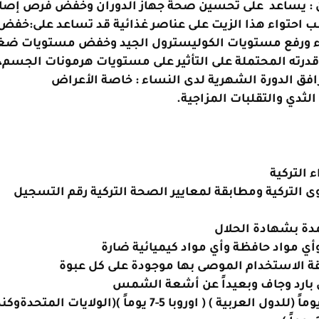
: يساعد على تحسين صحة جهاز الدوران وخفض فرص إصاب
ب احتواء هذا الزيت على عناصر غذائية قد تساعد على:خفض
 ورفع مستويات الكوليسترول الجيد وخفض مستويات ض
درته المحتملة على التأثير على مستويات هرمونات الجسم،
افق الدورة الشهرية لدى النساء : خاصة الأعراض
الثدي والتقلبات المزاجية.
 التركية
 التركية ومطابقة لمعايير الصحة التركية رقم التسجيل
دة بشهادة الحلال
أي مواد حافظة وأي مواد كيميائية ضارة
قة الاستخدام الموصى بها موجودة على كل عبوة
 بارد وجاف وبعيداً عن أشعة الشمس
8-10 يوماً (للدول العربية ) ( اوروبا 5-7 يوماً )(الولايات المتحدة