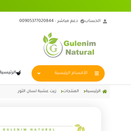
خطي
لى
لمحتوى
الحساب
دعم مباشر : 00905377020844
الرئيسية
الأقسام الرئيسية
الرئيسية
المنتجات
زيت عشبة لسان الثور