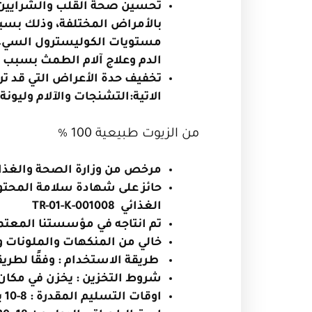
تحسين صحة القلب والشرايين 
بالأمراض المختلفة، وذلك بسب
مستويات الكوليسترول السيء
الدم وعلاج آلام الطمث بسبب ق
تخفيف حدة الأعراض التي قد تر
الاتية:التشنجات والآلام وليونة 
من الزيوت طبيعية 100 %
مرخص من وزارة الصحة والغذاء
حائز على شهادة سلامة المحتوى
الغذائي
TR-01-K-001008
تم انتاجه في مؤسستنا المعتم
خالي من المنكهات والملونات و
طريقة الاستخدام : وفقًا لطري
شروط التخزين : يخزن في مكان
اوقات التسليم المقدرة
: