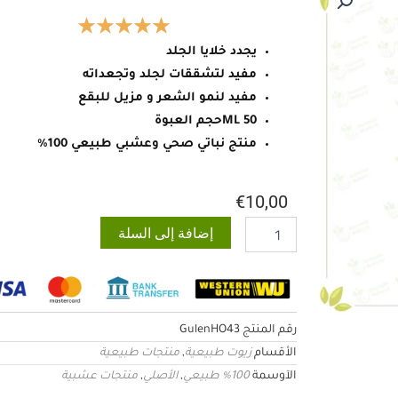
يجدد خلايا الجلد
مفيد لتشققات لجلد وتجعداته
مفيد لنمو الشعر و مزيل للبقع
50 MLحجم العبوة
منتج نباتي صحي وعشبي طبيعي 100%
€
10,00
كمية
إضافة إلى السلة
زيت
عشبة
لسان
الثور
رقم المنتج
GulenHO43
الأقسام
زيوت طبيعية
,
منتجات طبيعية
الآوسمة
100% طبيعي
,
الأصلي
,
منتجات عشبية