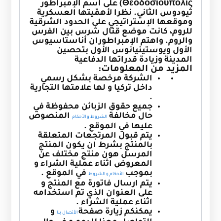
Θεοδοσιούπολις) على اسم الإمبراطور
ثيودوس الثاني. نظرا لأهمّيتها العسكرية
وموقعها الإستراتيجي على الحدود الشرقية
للروم، كانت موضع قتال شرس بين الفرس
والروم. واهتم الإمبراطوران أناستاسيوس
الأول ويوستينيانوس الأول بتحصين
المدينة وزيادة قدراتها الدفاعية
المزيد من المعلومات:
الشركة مرخصة بشكل رسمي
داخل تركيا و لها علامتها التجارية
.
جميع حقوق الزبائن محفوظة في
حال مخالفة
المنصوص
الشروط و الأحكام
عليها في الموقع .
يتم قبول المرتجعات المتعلقة
بالمنتج بشرط ان يكون المنتج
المرسل هون منتج مختلف عن
المعروض اثناء عملية الشراء و
بموجب
في الموقع .
الأحكام و الشروط
يتم ارسال فاتورة مع المنتج و
على العنوان الذي تم استخدامه
اثناء عملية الشراء .
يمكنكم زيارة صفحة
و
الأتصال بنا