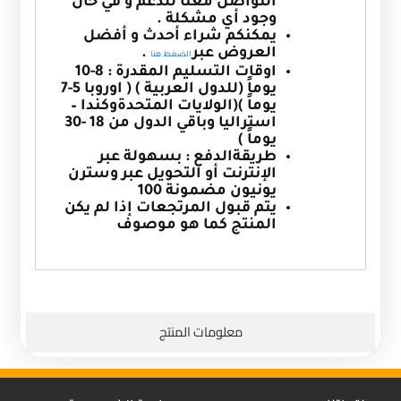
التواصل معنا للدعم و في حال
وجود أي مشكلة .
يمكنكم شراء أحدث و أفضل
العروض عبر
.
الضغط هنا
اوقات التسليم المقدرة : 8-10
يوماً (للدول العربية ) ( اوروبا 5-7
يوماً )(الولايات المتحدةوكندا –
استراليا وباقي الدول من 18 -30
يوماً )
طريقةالدفع : بسهولة عبر
الإنترنت أو التحويل عبر وسترن
يونيون مضمونة 100
يتم قبول المرتجعات إذا لم يكن
المنتج كما هو موصوف
معلومات المنتج