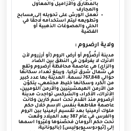
بالمطارق والأزاميل والمعاول
والمجارف
تعمل الورش على تحويله إلى مسابح
وتطويعه ليتم استخدامه لاحقًا في
الحلي والمصوغات الذهبية أو
الفضية
ولاية ارضروم :
مدينة أرضُرُّوم أو أرض الروم (أو أرزروم لأن
الاترك لا يفرقون في النطق بين الضاد
والزاي) هي عاصمة محافظة أرضروم وتقع
في شمال شرق تركيا. ويبلغ تعداد سكانها
حوالي 767,848 نسمة. المدينة بها عدد كبير
من الكرد وسكانها خليط مجتمعي، يتكوّن
من الأرمن الهيمشينيين والأرمن اللوميين،
الأتراك، الأكراد، والشركس
تواجدت مدينة
أرضروم منذ القدم تحت اسم كارين وكانت
عاصمة مقاطعة بنفس الاسم خلال حكم
ملوك أرمينيا بعد تقسيم أرمينيا بين الروم
والفرس في عام 387 بعد الميلاد وقعت
تحت حكم الرومان فحصّنوها وغيّروا اسمها
إلى [ثيودوســيوبوليس] (باليونانية: