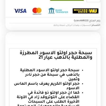
حجر
اولتو
الاسود
المطرزة
رقم المنتج
GulenAMR020
والمطلية
الأقسام
,
,
اكسسوارات وهدايا
الرجال
سُبحة رجالية
بالذهب
عيار
21
الوصف
سبحة حجر اولتو الاسود المطرزة
والمطلية بالذهب عيار 21
سبحة حجر اولتو الاسود المطلية
بالذهب هي سبحة من حجر نادر
وثمين
حجر اولتو الكريم يعرف باسم الماس
الاسود
كما ان حجر اولتو ذو فائدة في
القضاء على التوتروقد زاد في الآونة
الأخيرة الطلب على السبحات