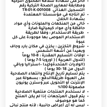
حائز على شهادة سلامة المحتوى التركية
ومطابقة لمعايير الصحة التركية رقم
التسجيل الغذائي
TR-01-K-001008
تم انتاجه في مؤسستنا المعتمدة
بشهادة الحلال
خالي من المنكهات والملونات وأي مواد
حافظة وأي مواد كيميائية ضارة
طريقة الاستخدام : وفقًا لطريقة
الاستخدام الموصى بها موجودة على كل
عبوة
شروط التخزين : يخزن في مكان بارد وجاف
وبعيداً عن أشعة الشمس
اوقات التسليم المقدرة
:
8-10 يوماً
(للدول العربية ) ( اوروبا 5-7 يوماً )
(الولايات المتحدةوكندا –استراليا وباقي
الدول من 18 -30 يوماً )
يتم تسليم تاريخ الإنتاج وانتهاء الصلاحية
على العبوة
طريقةالدفع : بسهولة عبر
الإنترنت أو التحويل عبر وسترن يونيون
مضمونة 100%
لا نستخدم المنتجات منتهية الصلاحية
يتم قبول المرتجعات إذا لم يكن المنتج
كما هو موصوف
ليس له أي أعراض جانبية : لأنه منتج نباتي