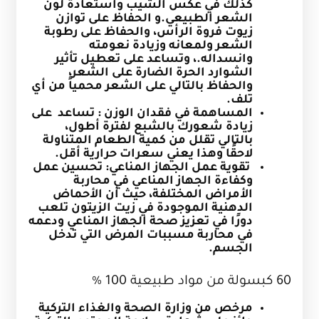
كذلك في عكس الشيب واستعادة لون
الشعر الطبيعي.و الحفاظ على توازن
زيوت فروة الرأس، والحفاظ على رطوبة
الشعر ولمعانه وزيادة نعومته
وانسداله.، وتساعد على تعطيل تأثير
الشوارد الحرة الضارة على الشعر،
والحفاظ بالتالي على الشعر محمياً من أي
تلف.
المساهمة في فقدان الوزن : تساعد على
زيادة شعورك بالشبع لفترة أطول،
بالتالي تقلل من كمية الطعام المتناولة
لاحقًا وهذا يعني سعرات حرارية أقل.
تقوية عمل الجهاز المناعي: تحسين عمل
وكفاءة الجهاز المناعي في محاربة
الأمراض المختلفة، حيث أن الأحماض
الدهنية الموجودة في زيت الزيتون تلعب
دورًا في تعزيز صحة الجهاز المناعي ودعمه
في محاربة مسببات المرض التي تدخل
الجسم.
60 كبسولة من مواد طبيعية 100 %
مرخص من وزارة الصحة والغذاء التركية