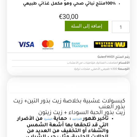
100%منتج نباتي صحي وهو مكمل غذائي طبيعي
€
30,00
كمية
إضافة إلى السلة
كبسولات
عشبية
بذور
التين
و
رقم المنتج
GulenFHVO1
العنب
الأقسام
,
المكملات الغذائية
فيتامينات من الأعشاب
الآوسمة
,
,
100% طبيعي
الأصلي
منتجات تركية
الوصف
كبسولات عشبية بخلاصة زيت بذور التين+ زيت
بذور العنب
زيت بذور الحبة السوداء + زيت زيتون
تأخير ظهور
: حماية
من الأضرار
التجاعيد
البشرة
التي قد تلحقها بها أشعة الشمس
والشفاء أو التخفيف من العديد من