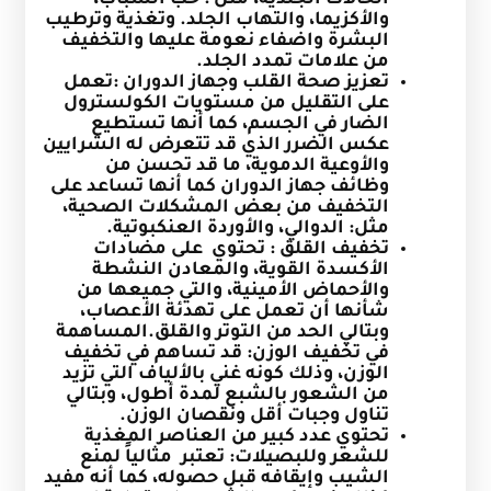
الحالات الجلدية، مثل : حب الشباب،
والأكزيما، والتهاب الجلد. وتغذية وترطيب
البشرة واضفاء نعومة عليها والتخفيف
من علامات تمدد الجلد.
تعزيز صحة القلب وجهاز الدوران :تعمل
على التقليل من مستويات الكولسترول
الضار في الجسم، كما أنها تستطيع
عكس الضرر الذي قد تتعرض له الشرايين
والأوعية الدموية، ما قد تحسن من
وظائف جهاز الدوران كما أنها تساعد على
التخفيف من بعض المشكلات الصحية،
مثل: الدوالي، والأوردة العنكبوتية.
تخفيف القلق : تحتوي على مضادات
الأكسدة القوية، والمعادن النشطة
والأحماض الأمينية، والتي جميعها من
شأنها أن تعمل على تهدئة الأعصاب،
وبتالي الحد من التوتر والقلق.
المساهمة
في تخفيف الوزن: قد تساهم في تخفيف
الوزن، وذلك كونه غني بالألياف التي تزيد
من الشعور بالشبع لمدة أطول، وبتالي
تناول وجبات أقل ونقصان الوزن.
تحتوي عدد كبير من العناصر المغذية
للشعر وللبصيلات: تعتبر مثالياً لمنع
الشيب وإيقافه قبل حصوله، كما أنه مفيد