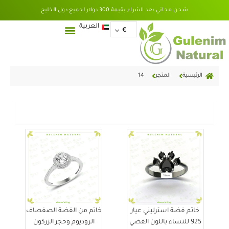
خطي
شحن مجاني بعد الشراء بقيمة 300 دولار لجميع دول الخليج
لى
لمحتوى
English
العربية
€
الرئيسية
المتجر
14
عرض
خاتم فضة استرليني عيار
خاتم من الفضة الصفصاف
925 للنساء باللون الفضي
الروديوم وحجر الزركون