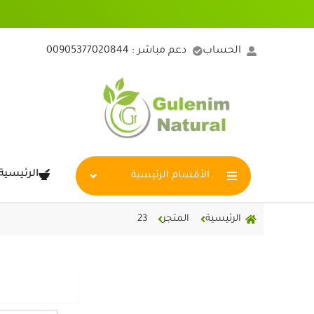
خطي
لى
لمحتوى
الحساب
دعم مباشر : 00905377020844
الرئيسية
الأقسام الرئيسية
الرئيسية
المتجر
23
عرض