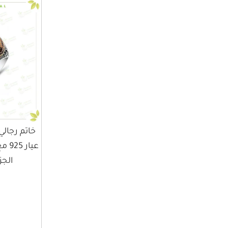
خاتم رجالي
عيار
الجز