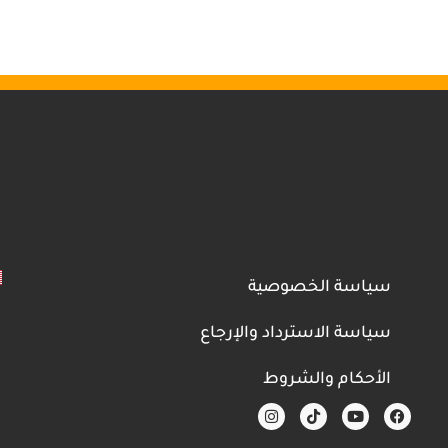
سياسة الخصوصية
سياسة الاسترداد والإرجاع
الأحكام والشروط
I
T
Y
F
n
i
o
a
s
k
u
c